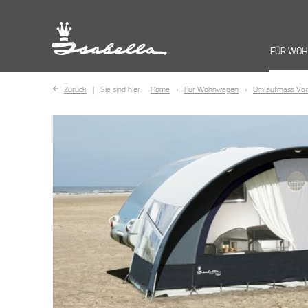
FÜR WO
Zurück
Sie sind hier:
Home
Für Wohnwagen
Umlaufmass Vor