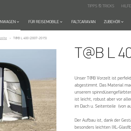
TIPPS & TRICKS
HILF
HNWAGEN
keyboard_arrow_down
FÜR REISEMOBILE
keyboard_arrow_down
FALTCARAVAN
ZUBEHÖR
keyboard_arrow_down
zelte
T@B L 400 (2007-2015)
T@B L 40
Unser T@B Vorzelt ist perfek
abgestimmt. Das Material ma
unserem spinndüsengefärbten 
ist leicht, robust aber vor a
im Dach u. Seitenteile (von 
Der Aufbau ist, dank der Ges
besonders leichten IXL-Glasf