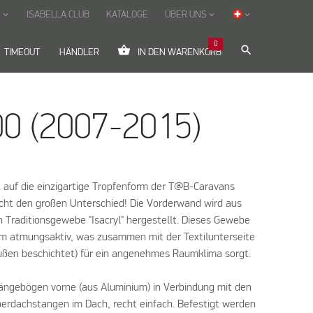
E
ISABELLA CLUB
KATALOGE
ÜBER UNS
keyboard_arrow_down
keyboard_arrow_down
keyboard_arrow_down
0
shopping_basket
search
TIMEOUT
HÄNDLER
IN DEN WARENKORB
0 (2007-2015)
t auf die einzigartige Tropfenform der T@B-Caravans
cht den großen Unterschied! Die Vorderwand wird aus
Traditionsgewebe "Isacryl" hergestellt. Dieses Gewebe
llem atmungsaktiv, was zusammen mit der Textilunterseite
außen beschichtet) für ein angenehmes Raumklima sorgt.
tängebögen vorne (aus Aluminium) in Verbindung mit den
iberdachstangen im Dach, recht einfach. Befestigt werden