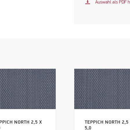
vertical_align_bottom
Auswahl als PDF h
PPICH NORTH 2,5 X
TEPPICH NORTH 2,5
0
5,0