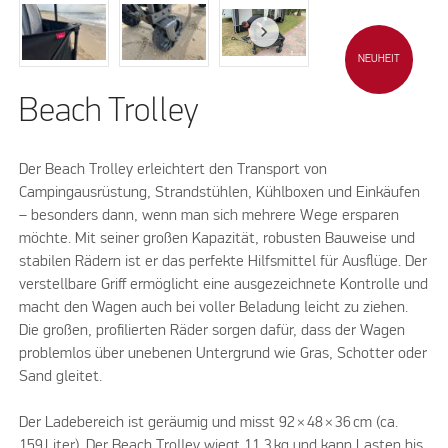
NEUHEIT
Beach Trolley
Der Beach Trolley erleichtert den Transport von
Campingausrüstung, Strandstühlen, Kühlboxen und Einkäufen
– besonders dann, wenn man sich mehrere Wege ersparen
möchte. Mit seiner großen Kapazität, robusten Bauweise und
stabilen Rädern ist er das perfekte Hilfsmittel für Ausflüge. Der
verstellbare Griff ermöglicht eine ausgezeichnete Kontrolle und
macht den Wagen auch bei voller Beladung leicht zu ziehen.
Die großen, profilierten Räder sorgen dafür, dass der Wagen
problemlos über unebenen Untergrund wie Gras, Schotter oder
Sand gleitet.
Der Ladebereich ist geräumig und misst 92 × 48 × 36 cm (ca.
159 Liter). Der Beach Trolley wiegt 11,3 kg und kann Lasten bis