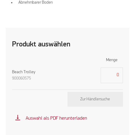
Abnehmbarer Boden
Produkt auswählen
Menge
Beach Trolley
900060575
Zur Händlersuche
vertical_align_bottom
Auswahl als PDF herunterladen