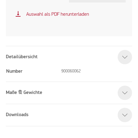
vertical_align_bottom
Auswahl als PDF herunterladen
Detailübersicht
Number
900060062
Maße & Gewichte
Downloads