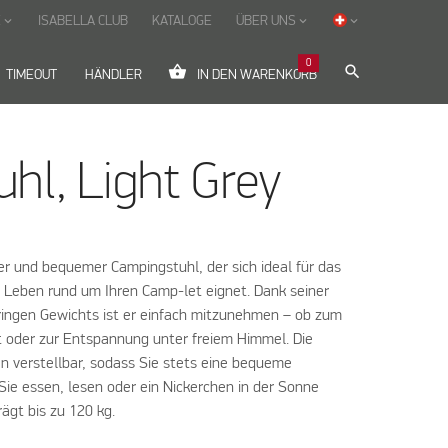
E
ISABELLA CLUB
KATALOGE
ÜBER UNS
keyboard_arrow_down
keyboard_arrow_down
keyboard_arrow_down
0
shopping_basket
search
TIMEOUT
HÄNDLER
IN DEN WARENKORB
hl, Light Grey
ter und bequemer Campingstuhl, der sich ideal für das
s Leben rund um Ihren Camp-let eignet. Dank seiner
ingen Gewichts ist er einfach mitzunehmen – ob zum
 oder zur Entspannung unter freiem Himmel. Die
en verstellbar, sodass Sie stets eine bequeme
 Sie essen, lesen oder ein Nickerchen in der Sonne
ägt bis zu 120 kg.