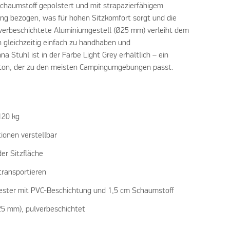
 Schaumstoff gepolstert und mit strapazierfähigem
ng bezogen, was für hohen Sitzkomfort sorgt und die
ulverbeschichtete Aluminiumgestell (Ø25 mm) verleiht dem
n gleichzeitig einfach zu handhaben und
Stuhl ist in der Farbe Light Grey erhältlich – ein
bton, der zu den meisten Campingumgebungen passt.
120 kg
ionen verstellbar
er Sitzfläche
transportieren
yester mit PVC-Beschichtung und 1,5 cm Schaumstoff
25 mm), pulverbeschichtet