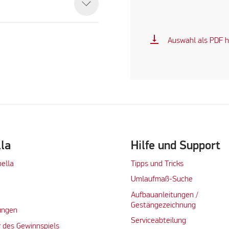
vertical_align_bottom
Auswahl als PDF h
lla
Hilfe und Support
bella
Tipps und Tricks
Umlaufmaß-Suche
Aufbauanleitungen /
Gestängezeichnung
ungen
Serviceabteilung
 des Gewinnspiels