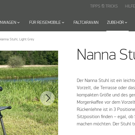
TIPPS & TRICKS
HILF
HNWAGEN
keyboard_arrow_down
FÜR REISEMOBILE
keyboard_arrow_down
FALTCARAVAN
ZUBEHÖR
keyboard_arrow_down
Nanna Stuhl, Light Grey
Nanna Stu
Der Nanna Stuhl ist ein leich
Vorzelt, die Terrasse oder da
kompakten Größe und des ger
Morgenkaffee vor dem Vorzelt
Rückenlehne ist in 3 Position
Sitzposition finden – egal, ob
machen möchten. Der Stuhl tr