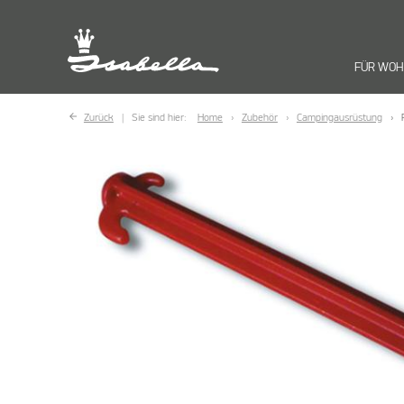
FÜR WO
Zurück
Sie sind hier:
Home
Zubehör
Campingausrüstung