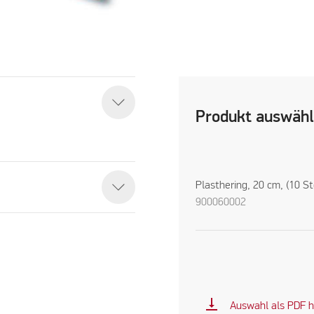
Produkt auswäh
Plasthering, 20 cm, (10 St
900060002
vertical_align_bottom
Auswahl als PDF h