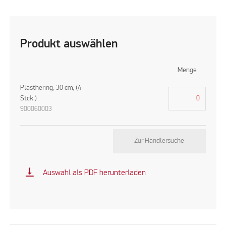
Produkt auswählen
Menge
Plasthering, 30 cm, (4
Stck.)
900060003
Zur Händlersuche
vertical_align_bottom
Auswahl als PDF herunterladen