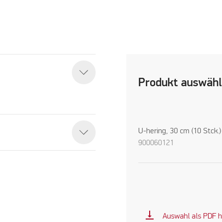
Produkt auswäh
U-hering, 30 cm (10 Stck.)
900060121
vertical_align_bottom
Auswahl als PDF h