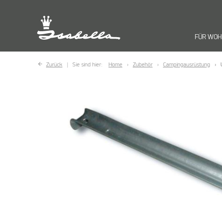
FÜR WO
Zurück
Sie sind hier:
Home
Zubehör
Campingausrüstung