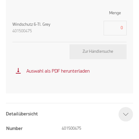
Menge
Windschutz 6-Tl. Grey
401500475
Zur Händlersuche
vertical_align_bottom
Auswahl als PDF herunterladen
Detailübersicht
Number
401500475