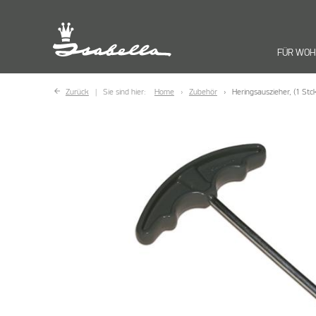
FÜR WO
Zurück
Sie sind hier:
Home
Zubehör
Heringsauszieher, (1 Stck