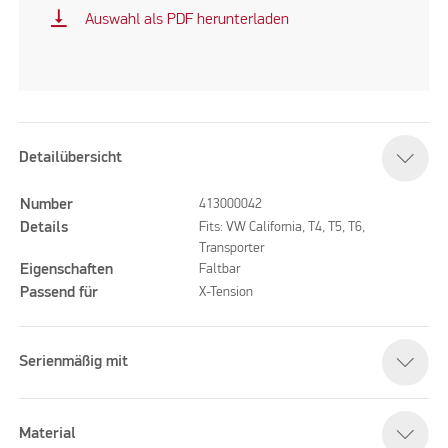
vertical_align_bottom
Auswahl als PDF herunterladen
Detailübersicht
Number
413000042
Details
Fits: VW California, T4, T5, T6,
Transporter
Eigenschaften
Faltbar
Passend für
X-Tension
Serienmäßig mit
Material