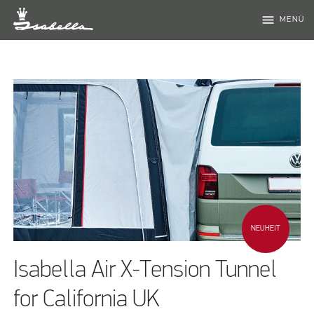
menu
MENÜ
NEUHEIT
Isabella Air X-Tension Tunnel
for California UK