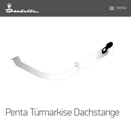
menu
MENÜ
Penta Türmarkise Dachstange