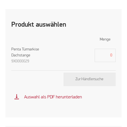
Produkt auswählen
Menge
Penta Türmarkise
Dachstange
9X0000029
Zur Händlersuche
vertical_align_bottom
Auswahl als PDF herunterladen