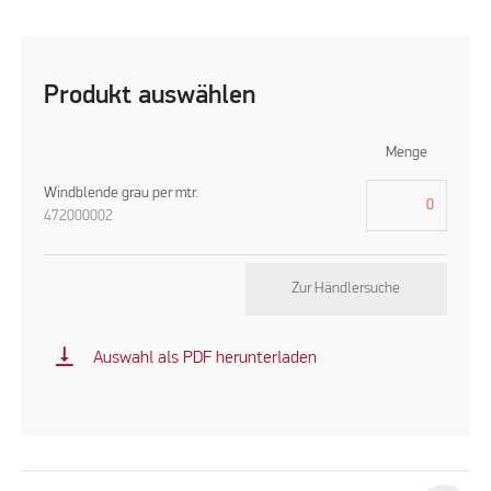
Produkt auswählen
Menge
Windblende grau per mtr.
472000002
Zur Händlersuche
vertical_align_bottom
Auswahl als PDF herunterladen