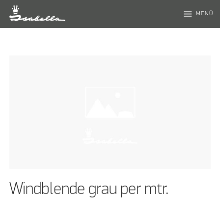
menu
MENÜ
Windblende grau per mtr.