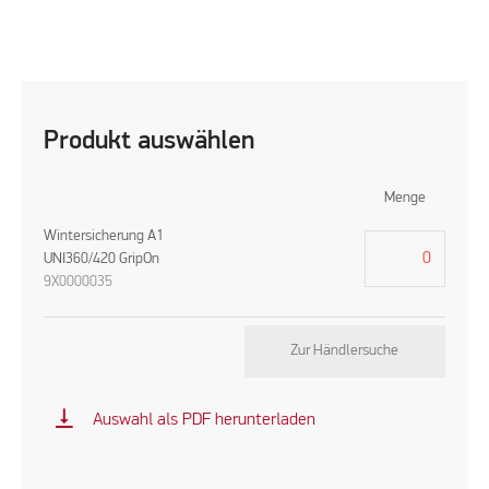
Produkt auswählen
Menge
Wintersicherung A1
UNI360/420 GripOn
9X0000035
Zur Händlersuche
vertical_align_bottom
Auswahl als PDF herunterladen