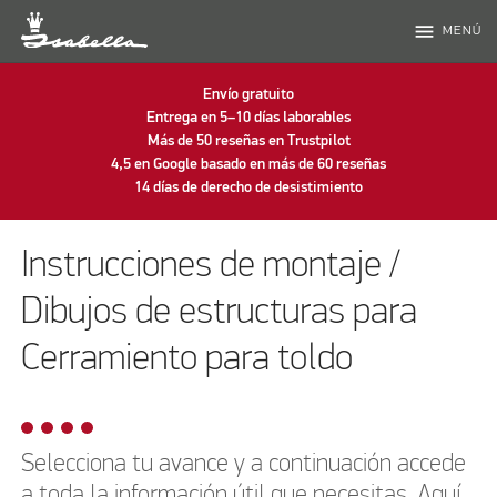
menu
MENÚ
Envío gratuito
Entrega en 5–10 días laborables
Más de 50 reseñas en Trustpilot
4,5 en Google basado en más de 60 reseñas
14 días de derecho de desistimiento
Instrucciones de montaje /
Dibujos de estructuras para
Cerramiento para toldo
Selecciona tu avance y a continuación accede
a toda la información útil que necesitas. Aquí