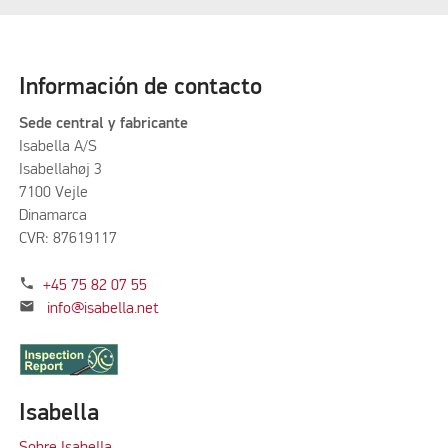
Información de contacto
Sede central y fabricante
Isabella A/S
Isabellahøj 3
7100 Vejle
Dinamarca
CVR: 87619117
phone
+45 75 82 07 55
mail
info@isabella.net
Isabella
Sobre Isabella