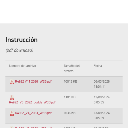
Instrucción
(pdf download)
Nombre del archivo
Tamaño del
Fecha
archivo
10013 KB
06/03/2026
R4922 V11 2026_WEB.pdf
11:04:11
1181 KB
13/09/2024
8:05:35
R4922_V3_2022_buddy_WEB.pdf
1636 KB
13/09/2024
R4922_V4_2023_WEB.pdf
8:05:35