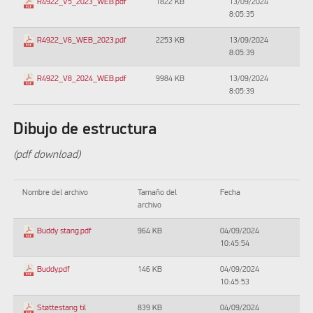
1822 KB
13/09/2024
R4922_V5_2023_WEB.pdf
8:05:35
2253 KB
13/09/2024
R4922_V6_WEB_2023.pdf
8:05:39
9984 KB
13/09/2024
R4922_V8_2024_WEB.pdf
8:05:39
Dibujo de estructura
(pdf download)
Nombre del archivo
Tamaño del
Fecha
archivo
964 KB
04/09/2024
Buddy stang.pdf
10:45:54
146 KB
04/09/2024
Buddy.pdf
10:45:53
839 KB
04/09/2024
Støttestang til