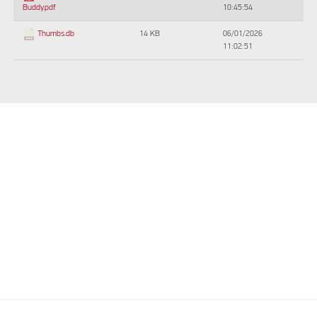
10:45:54
Buddy.pdf
14 KB
06/01/2026
Thumbs.db
11:02:51
Please accept
Please accept
marketing cookies to
marketing cookies to
watch this video
watch this video