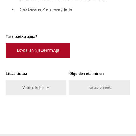
Saatavana 2 eri leveydellä
Tarvitsetko apua?
Löydä lähin jälleenmyyjä
Lisää tietoa
Ohjeiden etsiminen
Katso ohjeet
Valitse koko