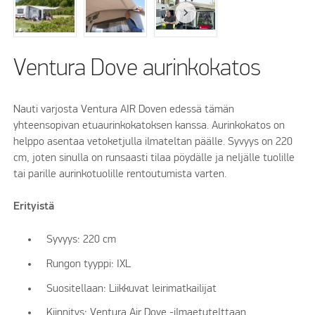
Ventura Dove aurinkokatos
Nauti varjosta Ventura AIR Doven edessä tämän
yhteensopivan etuaurinkokatoksen kanssa. Aurinkokatos on
helppo asentaa vetoketjulla ilmateltan päälle. Syvyys on 220
cm, joten sinulla on runsaasti tilaa pöydälle ja neljälle tuolille
tai parille aurinkotuolille rentoutumista varten.
Erityistä
Syvyys: 220 cm
Rungon tyyppi: IXL
Suositellaan: Liikkuvat leirimatkailijat
Kiinnitys: Ventura Air Dove -ilmaetutelttaan