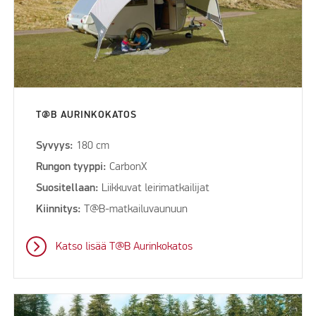
T@B AURINKOKATOS
Syvyys:
180 cm
Rungon tyyppi:
CarbonX
Suositellaan:
Liikkuvat leirimatkailijat
Kiinnitys:
T@B-matkailuvaunuun
Katso lisää T@B Aurinkokatos