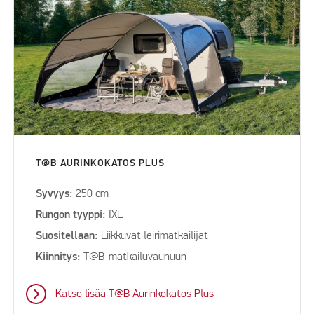
T@B AURINKOKATOS PLUS
Syvyys:
250 cm
Rungon tyyppi:
IXL
Suositellaan:
Liikkuvat leirimatkailijat
Kiinnitys:
T@B-matkailuvaunuun
Katso lisää T@B Aurinkokatos Plus