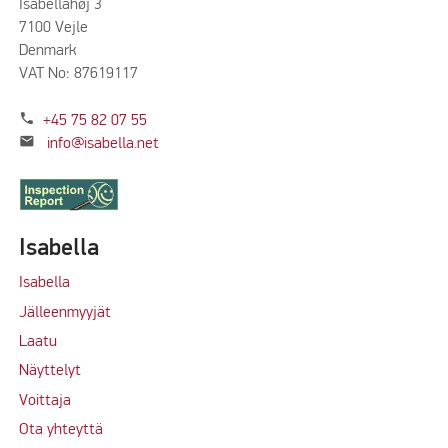
Isabellahøj 3
7100 Vejle
Denmark
VAT No: 87619117
phone
+45 75 82 07 55
mail
info@isabella.net
Isabella
Isabella
Jälleenmyyjät
Laatu
Näyttelyt
Voittaja
Ota yhteyttä