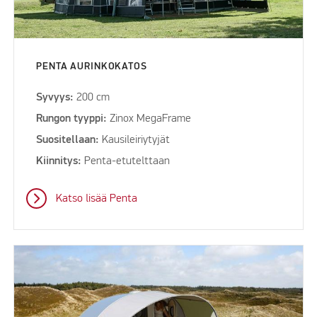
PENTA AURINKOKATOS
Syvyys:
200 cm
Rungon tyyppi:
Zinox MegaFrame
Suositellaan:
Kausileiriytyjät
Kiinnitys:
Penta-etutelttaan
Katso lisää Penta