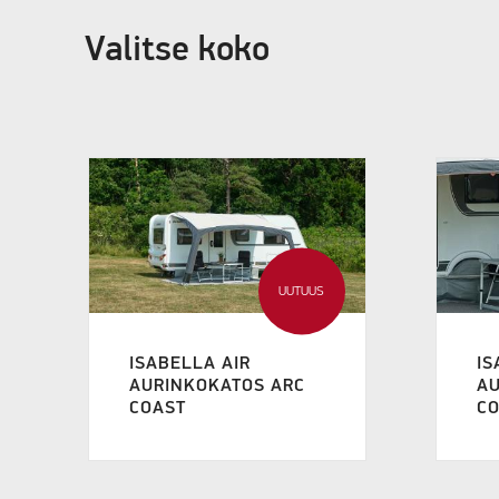
Valitse koko
UUTUUS
ISABELLA AIR
IS
AURINKOKATOS ARC
A
COAST
CO