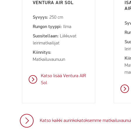
VENTURA AIR SOL
IS
AI
Syvyys:
250 cm
Sy
Rungon tyyppi:
Ilma
Run
Suositellaan:
Liikkuvat
Suo
leirimatkailijat
lei
Kiinnitys:
Kii
Matkailuvaunuun
Mat
mar
Katso lisää Ventura AIR
Sol
Katso kaikki aurinkokatoksemme matkailuvaunui