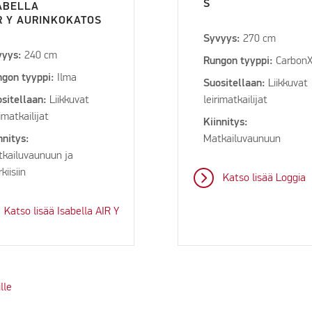
S
ABELLA
R Y AURINKOKATOS
Syvyys:
270 cm
vyys:
240 cm
Rungon tyyppi:
Carbon
gon tyyppi:
Ilma
Suositellaan:
Liikkuvat
sitellaan:
Liikkuvat
leirimatkailijat
rimatkailijat
Kiinnitys:
nnitys:
Matkailuvaunuun
kailuvaunuun ja
kiisiin
Katso lisää Loggia
Katso lisää Isabella AIR Y
lle