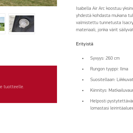
Isabella Air Arc koostuu yks
yhdestä kohdasta mukana tule
valmistettu tunnetusta Isacry
materiaali, jonka värit säilyv
Erityistä
Syvyys: 260 cm
Rungon tyyppi: Ilma
Suositellaan: Liikkuvat
 tuotteelle.
Kiinnitys: Matkailuva
Helposti pystytettäv
lomastasi leirintäaluee