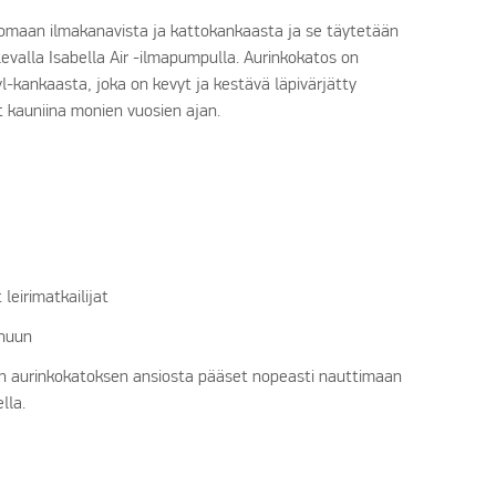
inomaan ilmakanavista ja kattokankaasta ja se täytetään
valla Isabella Air -ilmapumpulla. Aurinkokatos on
l-kankaasta, joka on kevyt ja kestävä läpivärjätty
ät kauniina monien vuosien ajan.
 leirimatkailijat
unuun
än aurinkokatoksen ansiosta pääset nopeasti nauttimaan
lla.