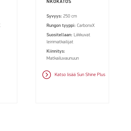
NKOKATOS
Syvyys:
250 cm
X
Rungon tyyppi:
CarbonxX
Suositellaan:
Liikkuvat
leirimatkailijat
Kiinnitys:
Matkailuvaunuun
Katso lisää Sun Shine Plus