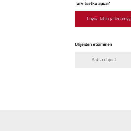
Tarvitsetko apua?
Löydä lähin jälleenmyy
Ohjeiden etsiminen
Katso ohjeet