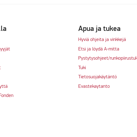
lla
Apua ja tukea
Hyviä ohjeita ja vinkkejä
yyjät
Etsi ja löydä A-mitta
Pystytysohjeet/runkopiirustu
t
Tuki
Tietosuojakäytäntö
yttä
Evastekaytanto
 Fonden