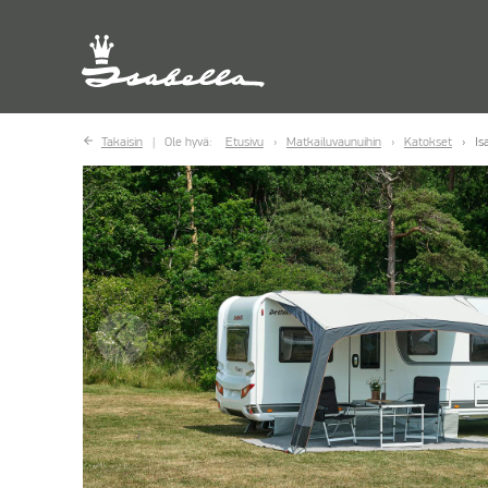
Takaisin
Ole hyvä:
Etusivu
Matkailuvaunuihin
Katokset
Is