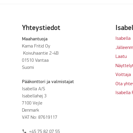
Yhteystiedot
Isabe
Isabella
Maahantuoja
Kama Fritid Oy
Jälleenm
Koivuhaantie 2-4B
Laatu
01510 Vantaa
Näyttely
Suomi
Voittaja
Pääkonttori ja valmistajat
Ota yhte
Isabella A/S
Isabella
Isabellahøj 3
7100 Vejle
Denmark
VAT No: 87619117
phone
+45 75 82 07 55