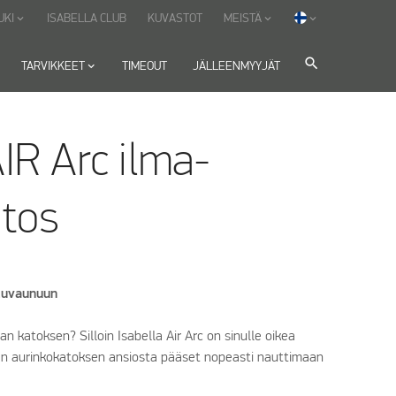
UKI
ISABELLA CLUB
KUVASTOT
MEISTÄ
keyboard_arrow_down
keyboard_arrow_down
keyboard_arrow_down
search
TARVIKKEET
keyboard_arrow_down
TIMEOUT
JÄLLEENMYYJÄT
AIR Arc ilma-
atos
luvaunuun
n katoksen? Silloin Isabella Air Arc on sinulle oikea
vän aurinkokatoksen ansiosta pääset nopeasti nauttimaan