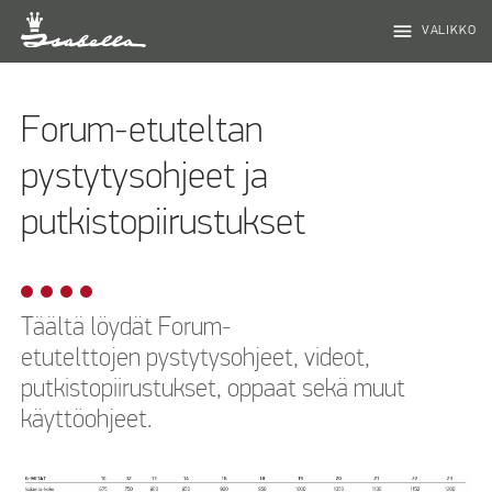
menu
VALIKKO
Forum-etuteltan
pystytysohjeet ja
putkistopiirustukset
Täältä löydät Forum-
etutelttojen pystytysohjeet, videot,
putkistopiirustukset, oppaat sekä muut
käyttöohjeet.