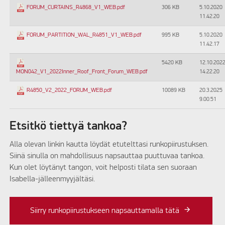
306 KB
5.10.2020
FORUM_CURTAINS_R4868_V1_WEB.pdf
11.42.20
995 KB
5.10.2020
FORUM_PARTITION_WAL_R4851_V1_WEB.pdf
11.42.17
5420 KB
12.10.202
14.22.20
MON042_V1_2022Inner_Roof_Front_Forum_WEB.pdf
10089 KB
20.3.2025
R4850_V2_2022_FORUM_WEB.pdf
9.00.51
Etsitkö tiettyä tankoa?
Alla olevan linkin kautta löydät etutelttasi runkopiirustuksen.
Siinä sinulla on mahdollisuus napsauttaa puuttuvaa tankoa.
Kun olet löytänyt tangon, voit helposti tilata sen suoraan
Isabella-jälleenmyyjältäsi.
Siirry runkopiirustukseen napsauttamalla tätä