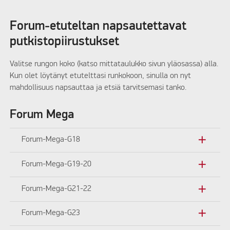
Forum-etuteltan napsautettavat
putkistopiirustukset
Valitse rungon koko (katso mittataulukko sivun yläosassa) alla.
Kun olet löytänyt etutelttasi runkokoon, sinulla on nyt
mahdollisuus napsauttaa ja etsiä tarvitsemasi tanko.
Forum Mega
add
Forum-Mega-G18
add
Forum-Mega-G19-20
add
Forum-Mega-G21-22
add
Forum-Mega-G23