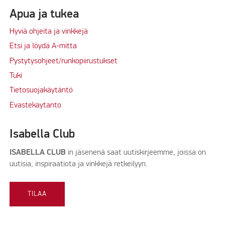
Apua ja tukea
Hyviä ohjeita ja vinkkejä
Etsi ja löydä A-mitta
Pystytysohjeet/runkopiirustukset
Tuki
Tietosuojakäytäntö
Evastekaytanto
Isabella Club
ISABELLA CLUB
in jäsenenä saat uutiskirjeemme, joissa on
uutisia, inspiraatiota ja vinkkejä retkeilyyn.
TILAA