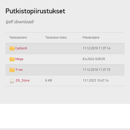
Putkistopiirustukset
(pdf download)
Tiedostonimi
Tiedoston koko
Päivämäärä
11.12.2019 11.37.14
CarbonX
8.4.2024 9.00.05
Mega
11.12.2019 11.37.15
T-rex
6 KB
13.1.2023 10.47.14
.DS_Store