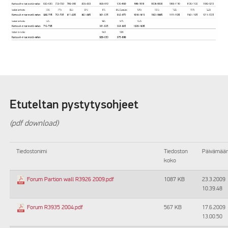
Etuteltan pystytysohjeet
(pdf download)
Tiedostonimi
Tiedoston
Päivämää
koko
1087 KB
23.3.2009
Forum Partion wall R3926 2009.pdf
10.39.48
567 KB
17.6.2009
Forum R3935 2004.pdf
13.00.50