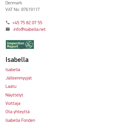
Denmark
VAT No: 87619117
phone
+45 75 82 07 55
mail
info@isabella.net
Isabella
Isabella
Jälleenmyyjät
Laatu
Näyttelyt
Voittaja
Ota yhteyttä
Isabella Fonden