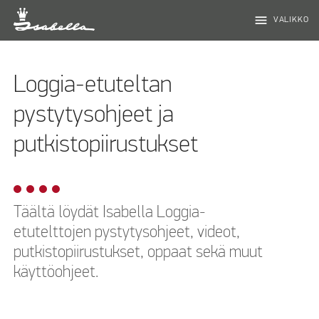
menu
VALIKKO
Loggia-etuteltan
pystytysohjeet ja
putkistopiirustukset
Täältä löydät Isabella Loggia-
etutelttojen pystytysohjeet, videot,
putkistopiirustukset, oppaat sekä muut
käyttöohjeet.