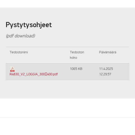
Pystytysohjeet
(pdf download)
Tiedostonimi
Tiedoston
Päivämäärä
koko
1065 KB
11.4.2025
12.29.57
R4830_V2_LOGGIA_300400.pdf