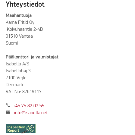
Yhteystiedot
Maahantuoja
Kama Fritid Oy
Koivuhaantie 2-4B
01510 Vantaa
Suomi
Pääkonttori ja valmistajat
Isabella A/S
Isabellahøj 3
7100 Vejle
Denmark
VAT No: 87619117
phone
+45 75 82 07 55
mail
info@isabella.net