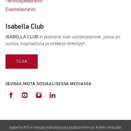
Tietosuojakäytäntö
Evastekaytanto
Isabella Club
ISABELLA CLUB
in jäsenenä saat uutiskirjeemme, joissa on
uutisia, inspiraatiota ja vinkkejä retkeilyyn.
TILAA
SEURAA MEITÄ SOSIAALISESSA MEDIASSA
Isabella A/S ei vastaa mahdollisista sisältövirheistä. Kaikki oikeudet