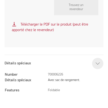
Trouvez un
revendeur
vertical_align_bottom
Télécharger le PDF sur le produit (peut être
apporté chez le revendeur)
Détails spéciaux
Number
700006226
Détails spéciaux
Avec sac de rangement.
Features
Foldable