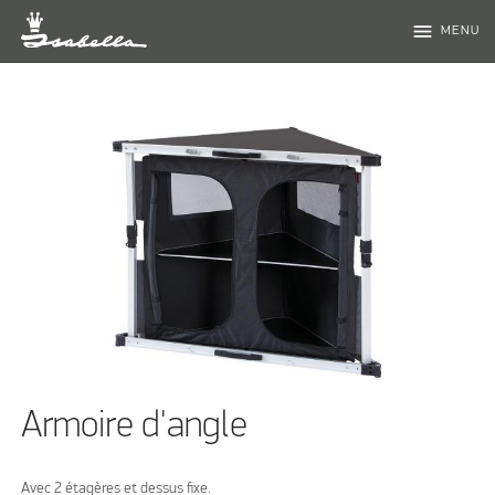
menu
MENU
Armoire d'angle
Avec 2 étagères et dessus fixe.