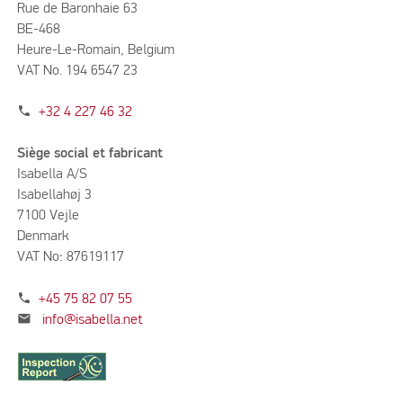
Rue de Baronhaie 63
BE-468
Heure-Le-Romain, Belgium
VAT No. 194 6547 23
phone
+32 4 227 46 32
Siège social et fabricant
Isabella A/S
Isabellahøj 3
7100 Vejle
Denmark
VAT No: 87619117
phone
+45 75 82 07 55
mail
info@isabella.net