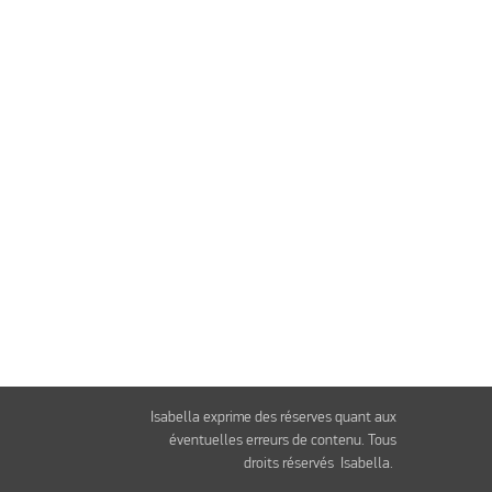
Isabella exprime des réserves quant aux
éventuelles erreurs de contenu. Tous
droits réservés Isabella.