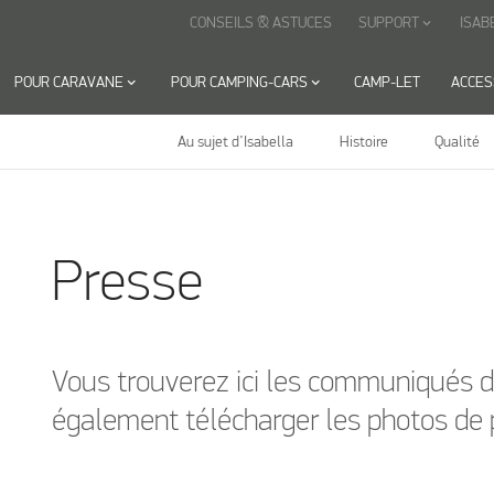
CONSEILS & ASTUCES
SUPPORT
ISAB
keyboard_arrow_down
POUR CARAVANE
keyboard_arrow_down
POUR CAMPING-CARS
keyboard_arrow_down
CAMP-LET
ACCES
Au sujet d’Isabella
Histoire
Qualité
Presse
Vous trouverez ici les communiqués d
également télécharger les photos de 