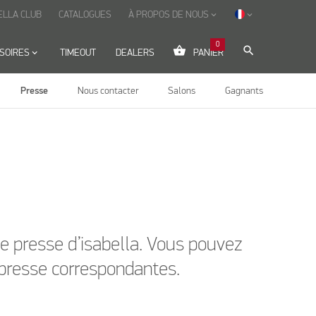
ELLA CLUB
CATALOGUES
À PROPOS DE NOUS
keyboard_arrow_down
keyboard_arrow_down
0
shopping_basket
search
SOIRES
keyboard_arrow_down
TIMEOUT
DEALERS
PANIER
Presse
Nous contacter
Salons
Gagnants
e presse d’isabella. Vous pouvez
presse correspondantes.