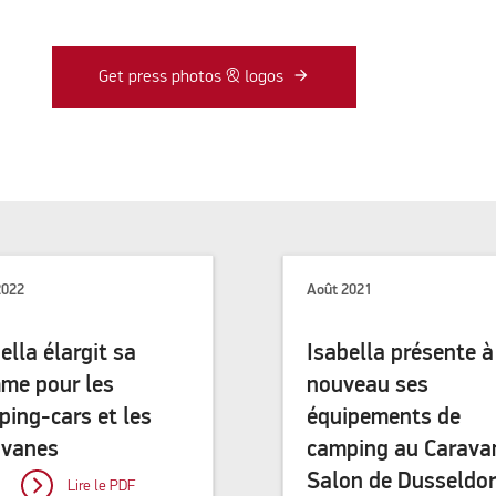
Get press photos & logos
2022
Août 2021
ella élargit sa
Isabella présente à
me pour les
nouveau ses
ing-cars et les
équipements de
avanes
camping au Carava
Salon de Dusseldor
Lire le PDF