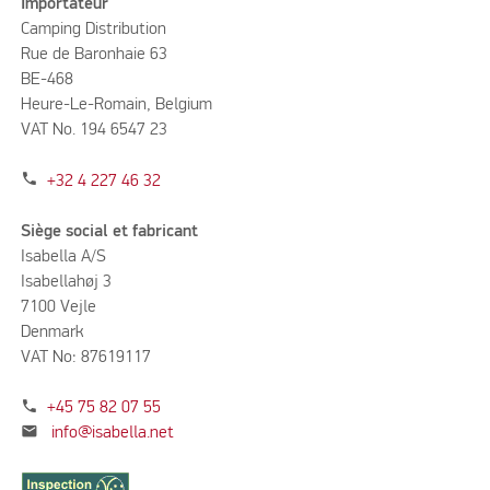
Importateur
Camping Distribution
Rue de Baronhaie 63
BE-468
Heure-Le-Romain, Belgium
VAT No. 194 6547 23
phone
+32 4 227 46 32
Siège social et fabricant
Isabella A/S
Isabellahøj 3
7100 Vejle
Denmark
VAT No: 87619117
phone
+45 75 82 07 55
mail
info@isabella.net