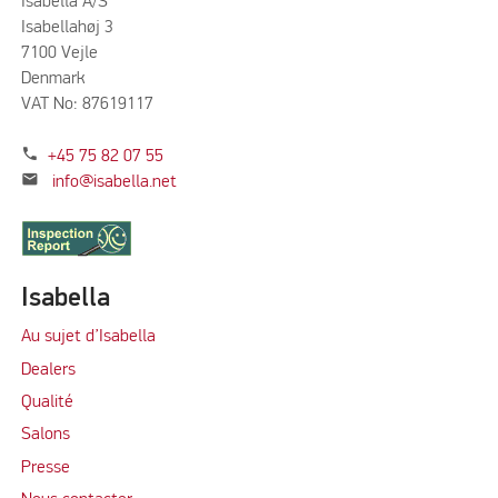
Isabella A/S
Isabellahøj 3
7100 Vejle
Denmark
VAT No: 87619117
phone
+45 75 82 07 55
mail
info@isabella.net
Isabella
Au sujet d’Isabella
Dealers
Qualité
Salons
Presse