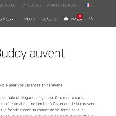
ELLA CLUB
CATALOGUES
À PROPOS DE NOUS
keyboard_arrow_down
keyboard_arrow_down
0
shopping_basket
search
SOIRES
keyboard_arrow_down
TIMEOUT
DEALERS
PANIER
Buddy auvent
ible pour vos vacances en caravane
 durable et élégant, conçu pour être monté sur la
e créer un abri et de l’ombre à l’extérieur de la caravane.
t la façade créent un espace de vie fermé sous la