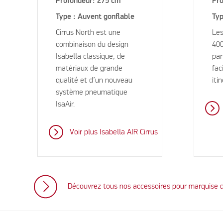
Profondeur: 275 cm
Pro
Type : Auvent gonflable
Typ
Cirrus North est une
Le
combinaison du design
400
Isabella classique, de
par
matériaux de grande
fac
qualité et d’un nouveau
iti
système pneumatique
IsaAir.
Voir plus Isabella AIR Cirrus
Découvrez tous nos accessoires pour marquise 