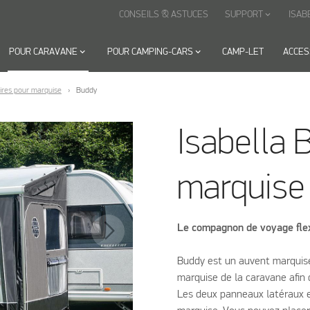
CONSEILS & ASTUCES
SUPPORT
ISAB
keyboard_arrow_down
POUR CARAVANE
keyboard_arrow_down
POUR CAMPING-CARS
keyboard_arrow_down
CAMP-LET
ACCES
ires pour marquise
Buddy
Isabella 
marquise
Le compagnon de voyage flex
Buddy est un auvent marquise
marquise de la caravane afin d
Les deux panneaux latéraux e