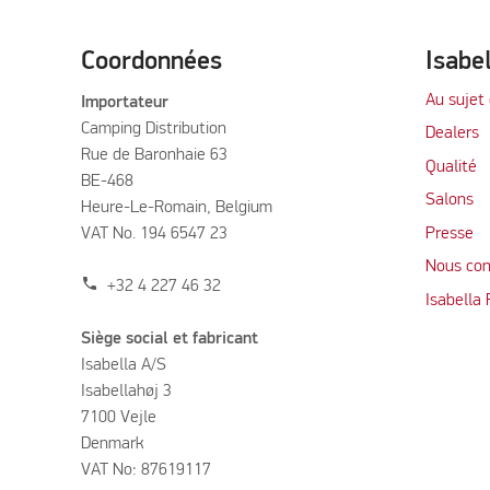
Coordonnées
Isabe
Au sujet 
Importateur
Camping Distribution
Dealers
Rue de Baronhaie 63
Qualité
BE-468
Salons
Heure-Le-Romain, Belgium
VAT No. 194 6547 23
Presse
Nous con
phone
+32 4 227 46 32
Isabella
Siège social et fabricant
Isabella A/S
Isabellahøj 3
7100 Vejle
Denmark
VAT No: 87619117