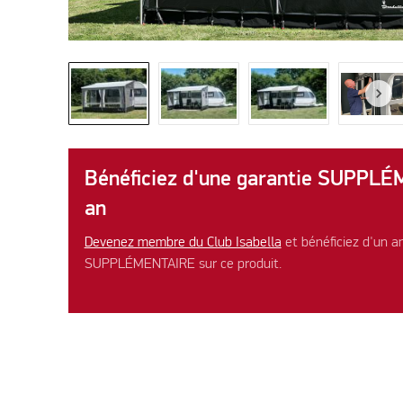
Bénéficiez d'une garantie SUPPL
an
Devenez membre du Club Isabella
et bénéficiez d'un a
SUPPLÉMENTAIRE sur ce produit.