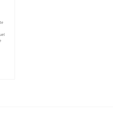
ste
quel
e