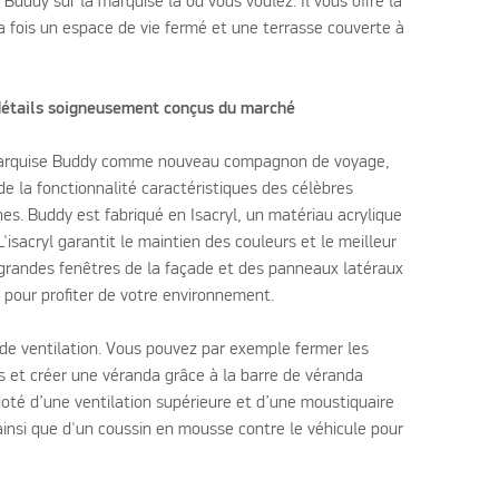
Buddy sur la marquise là où vous voulez. Il vous offre la
la fois un espace de vie fermé et une terrasse couverte à
détails soigneusement conçus du marché
 marquise Buddy comme nouveau compagnon de voyage,
de la fonctionnalité caractéristiques des célèbres
es. Buddy est fabriqué en Isacryl, un matériau acrylique
L'isacryl garantit le maintien des couleurs et le meilleur
s grandes fenêtres de la façade et des panneaux latéraux
 pour profiter de votre environnement.
 de ventilation. Vous pouvez par exemple fermer les
s et créer une véranda grâce à la barre de véranda
doté d’une ventilation supérieure et d’une moustiquaire
insi que d'un coussin en mousse contre le véhicule pour