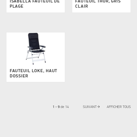
ISABELLA FAUTEUIL DE
FAUTEUIL THOR, GRIS
PLAGE
CLAIR
FAUTEUIL LOKE, HAUT
DOSSIER
arrow_forward
1 - 9
de
14
SUIVANT
AFFICHER TOUS