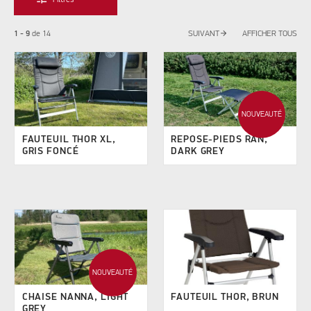
Filtres
arrow_forward
1 - 9
de
14
SUIVANT
AFFICHER TOUS
NOUVEAUTÉ
FAUTEUIL THOR XL,
REPOSE-PIEDS RAN,
GRIS FONCÉ
DARK GREY
NOUVEAUTÉ
CHAISE NANNA, LIGHT
FAUTEUIL THOR, BRUN
GREY