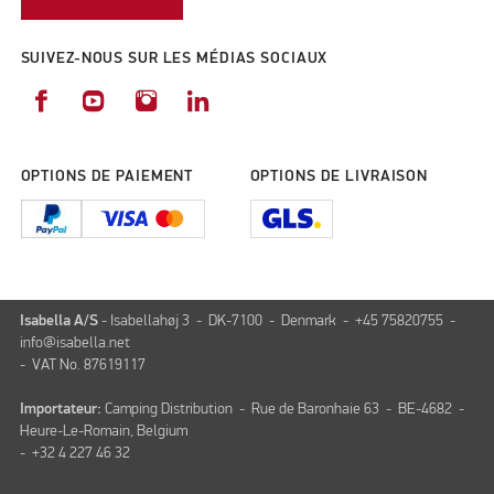
SUIVEZ-NOUS SUR LES MÉDIAS SOCIAUX
OPTIONS DE PAIEMENT
OPTIONS DE LIVRAISON
Isabella A/S
- Isabellahøj 3 - DK-7100 - Denmark - +45 75820755 -
info@isabella.net
- VAT No. 87619117
Importateur:
Camping Distribution - Rue de Baronhaie 63 - BE-4682 -
Heure-Le-Romain, Belgium
- +32 4 227 46 32