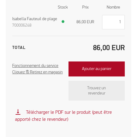
Stock
Prix
Nombre
Isabella Fauteuil de plage
●
86,00
EUR
700006248
86,00
EUR
TOTAL
Fonctionnement du service
Ajouter au panier
Cliquez & Retirez en magasin
Trouvez un
revendeur
vertical_align_bottom
Télécharger le PDF sur le produit (peut être
apporté chez le revendeur)