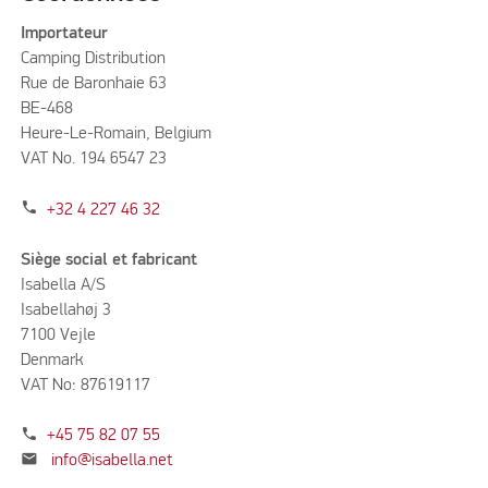
Importateur
Camping Distribution
Rue de Baronhaie 63
BE-468
Heure-Le-Romain, Belgium
VAT No. 194 6547 23
phone
+32 4 227 46 32
Siège social et fabricant
Isabella A/S
Isabellahøj 3
7100 Vejle
Denmark
VAT No: 87619117
phone
+45 75 82 07 55
mail
info@isabella.net