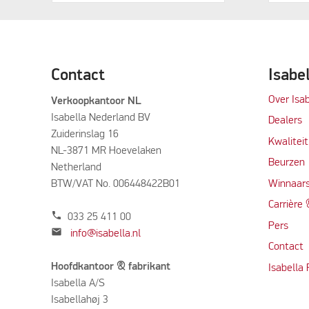
Contact
Isabe
Over Isab
Verkoopkantoor NL
Isabella Nederland BV
Dealers
Zuiderinslag 16
Kwalitei
NL-3871 MR Hoevelaken
Beurzen
Netherland
BTW/VAT No. 006448422B01
Winnaars
Carrière
phone
033 25 411 00
Per
s
mail
info@isabella.nl
Contact
Hoofdkantoor & fabrikant
Isabella
Isabella A/S
Isabellahøj 3