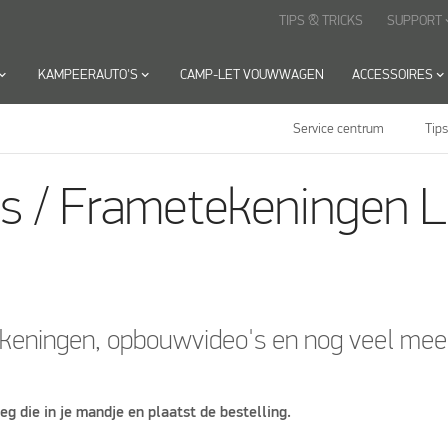
TIPS & TRICKS
SUPPORT
keyboard
rd_arrow_down
KAMPEERAUTO'S
keyboard_arrow_down
CAMP-LET VOUWWAGEN
ACCESSOIRES
keyboard_arrow_down
Service centrum
Tips
tekeningen
Luifeltent
s / Frametekeningen Lu
ekeningen, opbouwvideo's en nog veel meer 
leg die in je mandje en plaatst de bestelling.