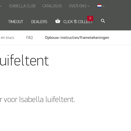
ISABELLA CLUB
CATALOGUS
OVER ONS
_arrow_down
keyboard_arrow_down
keyboard_arrow_down
0
shopping_basket
search
TIMEOUT
DEALERS
CLICK & COLLECT
 en trucs
FAQ
Opbouw-instructies/frametekeningen
ifeltent
voor Isabella luifeltent.