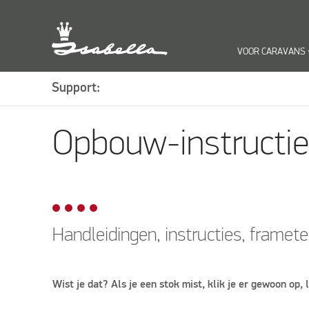
VOOR CARAVANS
keyboa
Support:
Terug
Hier ben je:
Home
Support
Opbouw-instructies/frame
Opbouw-instructie
Handleidingen, instructies, framet
Wist je dat? Als je een stok mist, klik je er gewoon op, 