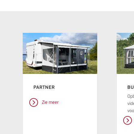
PARTNER
BU
Opb
Zie meer
vid
voo