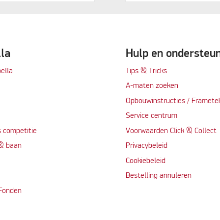
lla
Hulp en ondersteu
ella
Tips & Tricks
A-maten zoeken
t
Opbouwinstructies / Framete
Service centrum
 competitie
Voorwaarden Click & Collect
 & baan
Privacybeleid
Cookiebeleid
Bestelling annuleren
 Fonden