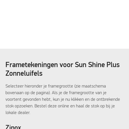
Please accept
Please accept
marketing cookies to
marketing cookies to
watch this video
watch this video
Frametekeningen voor Sun Shine Plus
Zonneluifels
Selecteer hieronder je framegrootte (zie maatschema
bovenaan op de pagina). Als je de framegrootte van je
voortent gevonden hebt, kun je nu klikken en de ontbrekende
stok opzoeken. Bestel deze online en haal de stok op bij je
lokale dealer.
Zinox