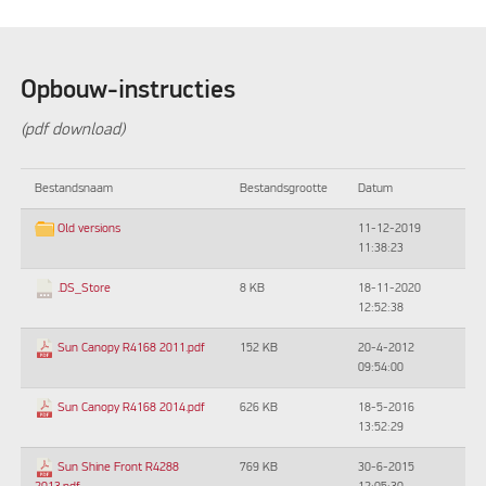
Opbouw-instructies
(pdf download)
Bestandsnaam
Bestandsgrootte
Datum
11-12-2019
Old versions
11:38:23
8 KB
18-11-2020
.DS_Store
12:52:38
152 KB
20-4-2012
Sun Canopy R4168 2011.pdf
09:54:00
626 KB
18-5-2016
Sun Canopy R4168 2014.pdf
13:52:29
769 KB
30-6-2015
Sun Shine Front R4288