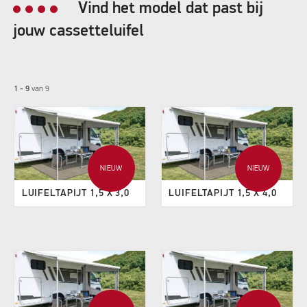
Vind het model dat past bij
jouw cassetteluifel
1 - 9
van
9
NIEUW
NIEUW
LUIFELTAPIJT 1,5 X 3,0
LUIFELTAPIJT 1,5 X 4,0