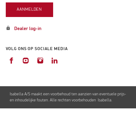
AANMELDEN
lock
Dealer log-in
VOLG ONS OP SOCIALE MEDIA
Isabella A/S maakt een voorbehoud ten aanzien van eventuele prijs-
en inhoudelijke fouten. Alle rechten voorbehouden Isabella.