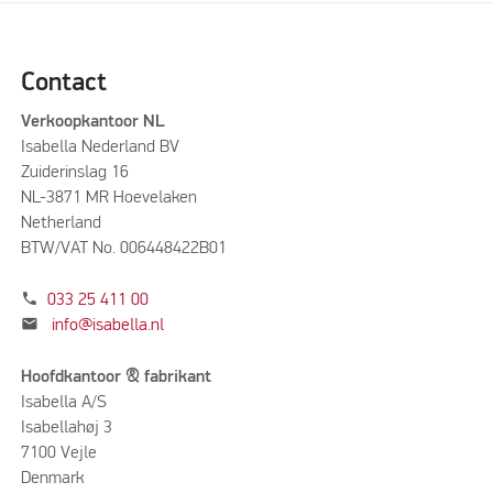
Contact
Verkoopkantoor NL
Isabella Nederland BV
Zuiderinslag 16
NL-3871 MR Hoevelaken
Netherland
BTW/VAT No. 006448422B01
phone
033 25 411 00
mail
info@isabella.nl
Hoofdkantoor & fabrikant
Isabella A/S
Isabellahøj 3
7100 Vejle
Denmark