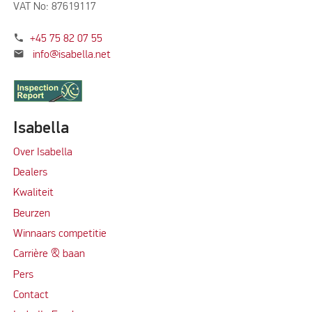
VAT No: 87619117
phone
+45 75 82 07 55
mail
info@isabella.net
Isabella
Over Isabella
Dealers
Kwaliteit
Beurzen
Winnaars competitie
Carrière & baan
Per
s
Contact