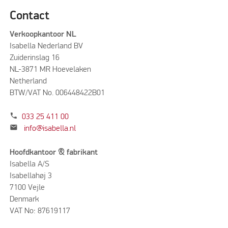
Contact
Verkoopkantoor NL
Isabella Nederland BV
Zuiderinslag 16
NL-3871 MR Hoevelaken
Netherland
BTW/VAT No. 006448422B01
phone
033 25 411 00
mail
info@isabella.nl
Hoofdkantoor & fabrikant
Isabella A/S
Isabellahøj 3
7100 Vejle
Denmark
VAT No: 87619117