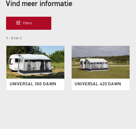
Vind meer informatie
tune
Filters
1 - 2
van
2
UNIVERSAL 360 DAWN
UNIVERSAL 420 DAWN