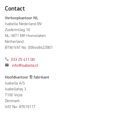
Contact
Verkoopkantoor NL
Isabella Nederland BV
Zuiderinslag 16
NL-3871 MR Hoevelaken
Netherland
BTW/VAT No. 006448422B01
phone
033 25 411 00
mail
info@isabella.nl
Hoofdkantoor & fabrikant
Isabella A/S
Isabellahøj 3
7100 Vejle
Denmark
VAT No: 87619117