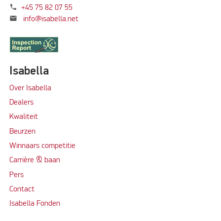
phone
+45 75 82 07 55
mail
info@isabella.net
Isabella
Over Isabella
Dealers
Kwaliteit
Beurzen
Winnaars competitie
Carrière & baan
Per
s
Contact
Isabella Fonden