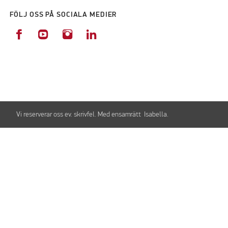
FÖLJ OSS PÅ SOCIALA MEDIER
Vi reserverar oss ev. skrivfel. Med ensamrätt Isabella.