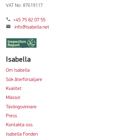
VAT No: 87619117
phone
+45 75 82 07 55
mail
info@isabella.net
Isabella
Om Isabella
Sök återförsäljare
Kvalitet
M
ässor
Tävlingsvinnare
Press
Kontakta oss
Isabella Fonden