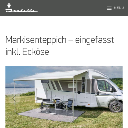
menu
MENÜ
Markisenteppich – eingefasst
inkl. Ecköse