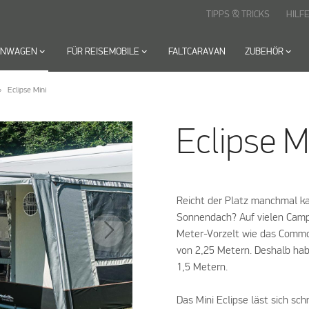
TIPPS & TRICKS
HILF
HNWAGEN
keyboard_arrow_down
FÜR REISEMOBILE
keyboard_arrow_down
FALTCARAVAN
ZUBEHÖR
keyboard_arrow_down
Eclipse Mini
Eclipse 
Reicht der Platz manchmal k
Sonnendach? Auf vielen Campin
Meter-Vorzelt wie das Commo
von 2,25 Metern. Deshalb habe
1,5 Metern.
Das Mini Eclipse läst sich sc