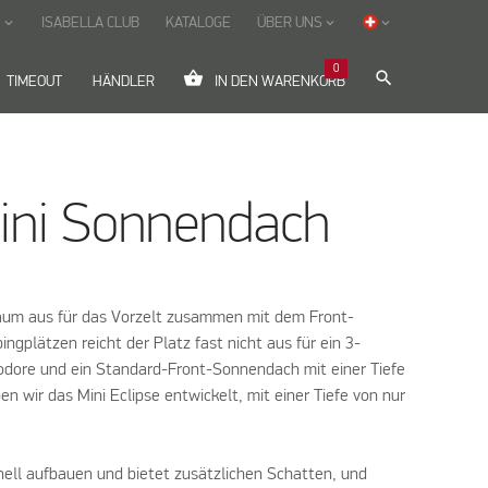
E
ISABELLA CLUB
KATALOGE
ÜBER UNS
keyboard_arrow_down
keyboard_arrow_down
keyboard_arrow_down
0
shopping_basket
search
TIMEOUT
HÄNDLER
IN DEN WARENKORB
Mini Sonnendach
aum aus für das Vorzelt zusammen mit dem Front-
gplätzen reicht der Platz fast nicht aus für ein 3-
dore und ein Standard-Front-Sonnendach mit einer Tiefe
n wir das Mini Eclipse entwickelt, mit einer Tiefe von nur
hnell aufbauen und bietet zusätzlichen Schatten, und