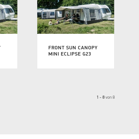
Y
FRONT SUN CANOPY
MINI ECLIPSE G23
1 - 8
von
8