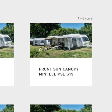
1 - 8
von
8
Y
FRONT SUN CANOPY
MINI ECLIPSE G19