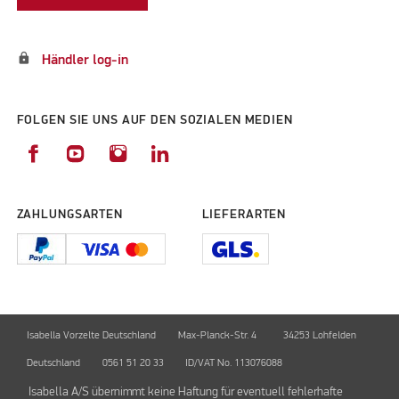
lock
Händler log-in
FOLGEN SIE UNS AUF DEN SOZIALEN MEDIEN
ZAHLUNGSARTEN
LIEFERARTEN
Isabella Vorzelte Deutschland
Max-Planck-Str. 4
34253 Lohfelden
Deutschland
0561 51 20 33
ID/VAT No. 113076088
Isabella A/S übernimmt keine Haftung für eventuell fehlerhafte