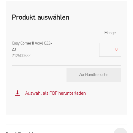
Produkt auswählen
Menge
Cosy Corner II Acryl G22-
23
212500622
Zur Händlersuche
vertical_align_bottom
Auswahl als PDF herunterladen