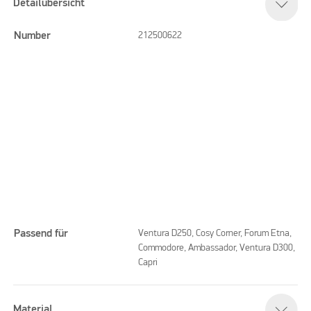
Detailübersicht
Number
212500622
Passend für
Ventura D250, Cosy Corner, Forum Etna,
Commodore, Ambassador, Ventura D300,
Capri
Please accept marketing cookies to watch this video
Material