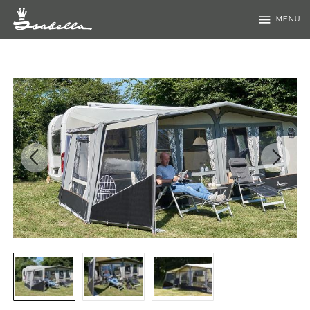
menu
MENÜ