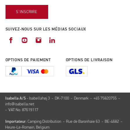
S'INSCRIRE
SUIVEZ-NOUS SUR LES MÉDIAS SOCIAUX
OPTIONS DE PAIEMENT
OPTIONS DE LIVRAISON
Isabella A/S
- Isabellahøj 3 - DK-7100 - Denmark - +45 75820755 -
info@isabella.net
- VAT No. 87619117
Importateur:
Camping Distribution - Rue de Baronhaie 63 - BE-4682 -
Heure-Le-Romain, Belgium