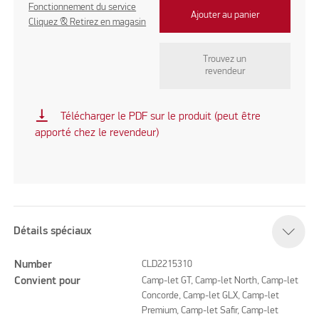
Fonctionnement du service
Ajouter au panier
Cliquez & Retirez en magasin
Trouvez un
revendeur
vertical_align_bottom
Télécharger le PDF sur le produit (peut être
apporté chez le revendeur)
Détails spéciaux
Number
CLD2215310
Convient pour
Camp-let GT, Camp-let North, Camp-let
Concorde, Camp-let GLX, Camp-let
Premium, Camp-let Safir, Camp-let