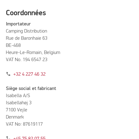
Coordonnées
Importateur
Camping Distribution
Rue de Baronhaie 63
BE-468
Heure-Le-Romain, Belgium
VAT No. 194 6547 23
phone
+32 4 227 46 32
Siège social et fabricant
Isabella A/S
Isabellahøj 3
7100 Vejle
Denmark
VAT No: 87619117
phone
+45 75 82 07 55