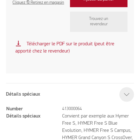
Cliquez & Retirez en magasin
Trouvez un
revendeur
vertical_align_bottom
Télécharger le PDF sur le produit (peut être
apporté chez le revendeur)
Détails spéciaux
Number
413000064
Détails spéciaux
Convient par exemple aux Hymer
Free S, HYMER Free S Blue
Evolution, HYMER Free S Campus,
HYMER Grand Canyon S CrossOver,