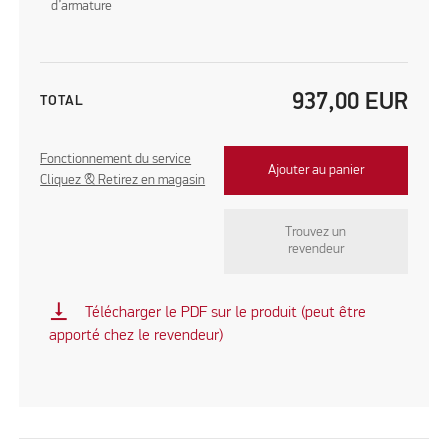
d’armature
937,00
EUR
TOTAL
Fonctionnement du service
Ajouter au panier
Cliquez & Retirez en magasin
Trouvez un
revendeur
vertical_align_bottom
Télécharger le PDF sur le produit (peut être
apporté chez le revendeur)