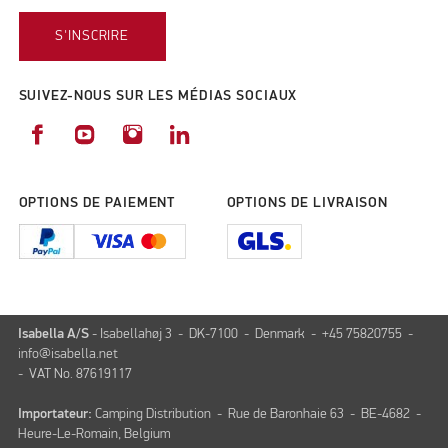
S'INSCRIRE
SUIVEZ-NOUS SUR LES MÉDIAS SOCIAUX
OPTIONS DE PAIEMENT
OPTIONS DE LIVRAISON
Isabella A/S
- Isabellahøj 3 - DK-7100 - Denmark - +45 75820755 -
info@isabella.net
- VAT No. 87619117
Importateur:
Camping Distribution - Rue de Baronhaie 63 - BE-4682 -
Heure-Le-Romain, Belgium