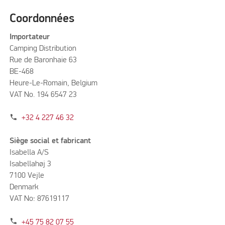
Coordonnées
Importateur
Camping Distribution
Rue de Baronhaie 63
BE-468
Heure-Le-Romain, Belgium
VAT No. 194 6547 23
phone
+32 4 227 46 32
Siège social et fabricant
Isabella A/S
Isabellahøj 3
7100 Vejle
Denmark
VAT No: 87619117
phone
+45 75 82 07 55