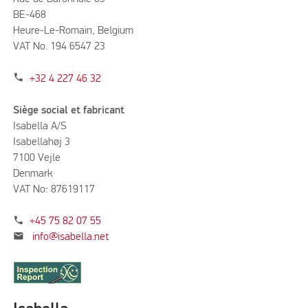
BE-468
Heure-Le-Romain, Belgium
VAT No. 194 6547 23
phone
+32 4 227 46 32
Siège social et fabricant
Isabella A/S
Isabellahøj 3
7100 Vejle
Denmark
VAT No: 87619117
phone
+45 75 82 07 55
mail
info@isabella.net