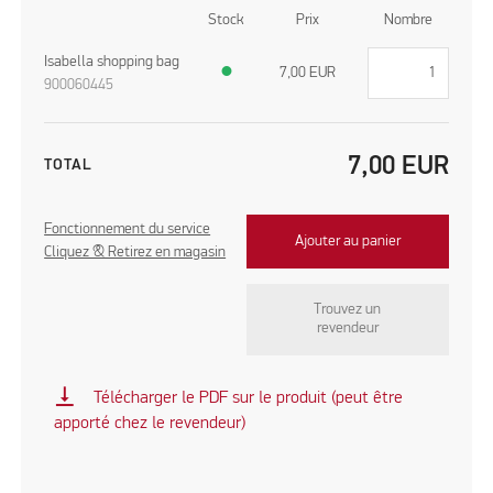
Stock
Prix
Nombre
Isabella shopping bag
●
7,00
EUR
900060445
7,00
EUR
TOTAL
Fonctionnement du service
Ajouter au panier
Cliquez & Retirez en magasin
Trouvez un
revendeur
vertical_align_bottom
Télécharger le PDF sur le produit (peut être
apporté chez le revendeur)