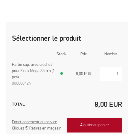
Sélectionner le produit
Stock
Prix
Nombre
Partie sup. avec crochet
pour Zinox Mega 28mm (1
●
8,00
EUR
pcs)
900060424
8,00
EUR
TOTAL
Fonctionnement du service
Ajouter au panier
Cliquez & Retirez en magasin