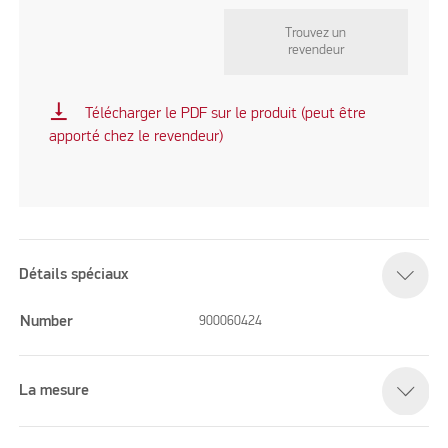
Trouvez un
revendeur
vertical_align_bottom
Télécharger le PDF sur le produit (peut être
apporté chez le revendeur)
Détails spéciaux
Number
900060424
La mesure