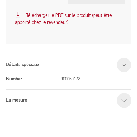
vertical_align_bottom
Télécharger le PDF sur le produit (peut être
apporté chez le revendeur)
Détails spéciaux
Number
900060122
La mesure