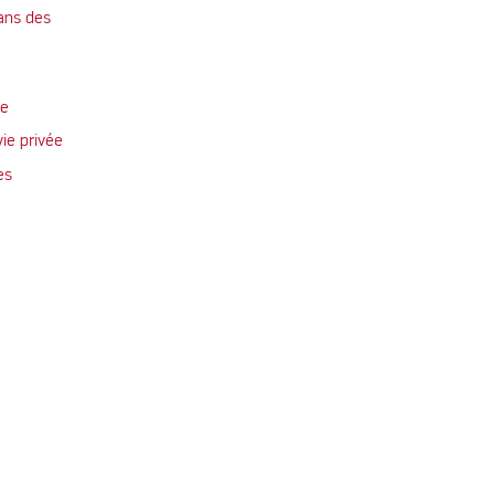
ans des
te
vie privée
es