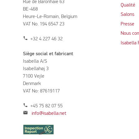
Rue de Baronhaie 63
Qualité
BE-468
Salons
Heure-Le-Romain, Belgium
VAT No. 194 6547 23
Presse
Nous con
phone
+32 4 227 46 32
Isabella
Siège social et fabricant
Isabella A/S
Isabellahøj 3
7100 Vejle
Denmark
VAT No: 87619117
phone
+45 75 82 07 55
mail
info@isabella.net