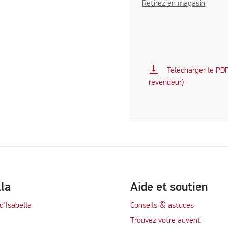
Retirez en magasin
vertical_align_bottom
Télécharger le PDF 
revendeur)
lla
Aide et soutien
d’Isabella
Conseils & astuces
Trouvez votre auvent