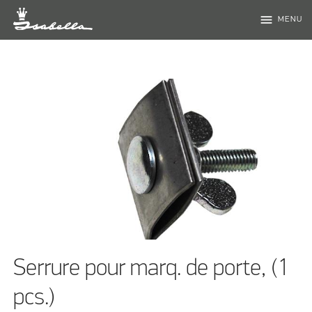
menu
MENU
Serrure pour marq. de porte, (1
pcs.)