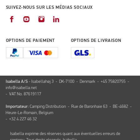
SUIVEZ-NOUS SUR LES MÉDIAS SOCIAUX
OPTIONS DE PAIEMENT
OPTIONS DE LIVRAISON
Isabella A/S
- Isabellahøj 3 - DK-7100 - Denmark - +45 75820755 -
info@isabella.net
- VAT No. 87619117
Importateur:
Camping Distribution - Rue de Baronhaie 63 - BE-4682 -
Heure-Le-Romain, Belgium
- +32 4 227 46 32
Isabella exprime des réserves quant aux éventuelles erreurs de