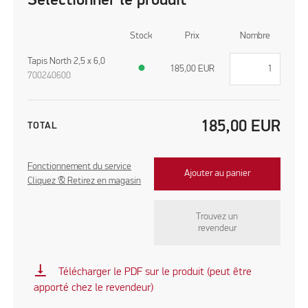
Sélectionner le produit
Stock
Prix
Nombre
Tapis North 2,5 x 6,0
●
185,00
EUR
700240600
185,00
EUR
TOTAL
Fonctionnement du service
Ajouter au panier
Cliquez & Retirez en magasin
Trouvez un
revendeur
vertical_align_bottom
Télécharger le PDF sur le produit (peut être
apporté chez le revendeur)