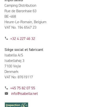
Importateur
Camping Distribution
Rue de Baronhaie 63
BE-468
Heure-Le-Romain, Belgium
VAT No. 194 6547 23
phone
+32 4 227 46 32
Siège social et fabricant
Isabella A/S
Isabellahøj 3
7100 Vejle
Denmark
VAT No: 87619117
phone
+45 75 82 07 55
mail
info@isabella.net