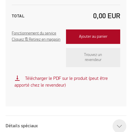
0,00
EUR
TOTAL
Fonctionnement du service
Ajouter au panier
Cliquez & Retirez en magasin
Trouvez un
revendeur
vertical_align_bottom
Télécharger le PDF sur le produit (peut être
apporté chez le revendeur)
Détails spéciaux