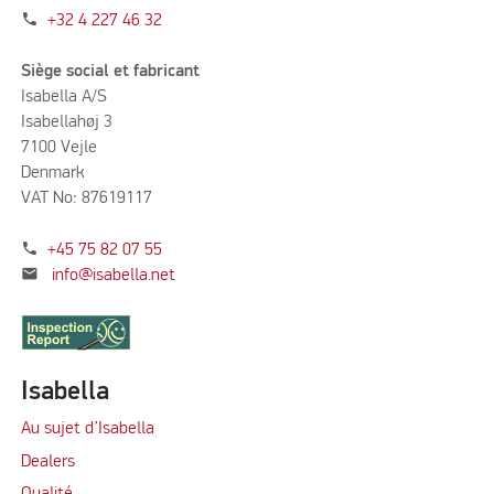
phone
+32 4 227 46 32
Siège social et fabricant
Isabella A/S
Isabellahøj 3
7100 Vejle
Denmark
VAT No: 87619117
phone
+45 75 82 07 55
mail
info@isabella.net
Isabella
Au sujet d’Isabella
Dealers