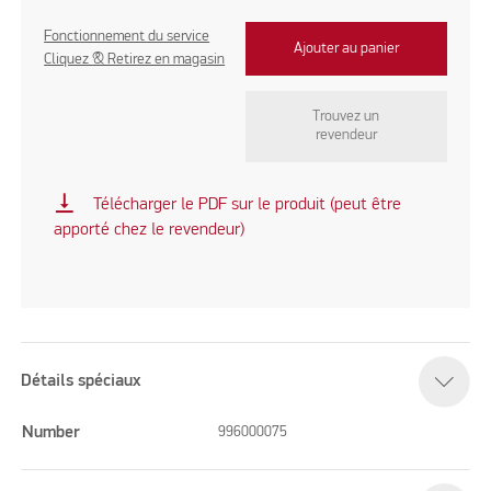
Fonctionnement du service
Ajouter au panier
Cliquez & Retirez en magasin
Trouvez un
revendeur
vertical_align_bottom
Télécharger le PDF sur le produit (peut être
apporté chez le revendeur)
Détails spéciaux
Number
996000075