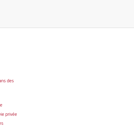
ans des
te
vie privée
es