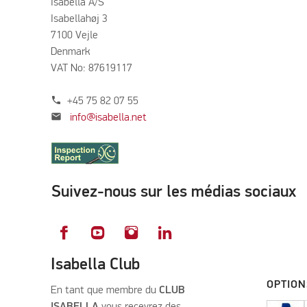
Isabella A/S
Isabellahøj 3
7100 Vejle
Denmark
VAT No: 87619117
phone
+45 75 82 07 55
mail
info@isabella.net
Suivez-nous sur les médias sociaux
Isabella Club
OPTION
En tant que membre du
CLUB