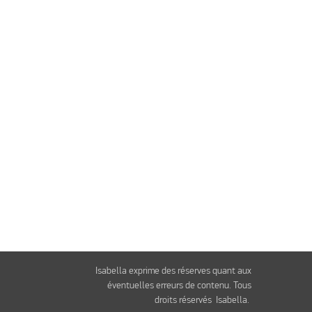
Isabella exprime des réserves quant aux
éventuelles erreurs de contenu. Tous
droits réservés Isabella.