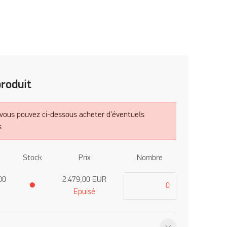
produit
 vous pouvez ci-dessous acheter d’éventuels
s
Stock
Prix
Nombre
00
2.479,00
EUR
●
Epuisé